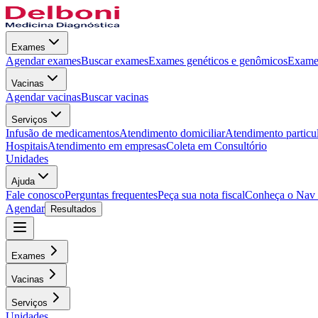
Exames
Agendar exames
Buscar exames
Exames genéticos e genômicos
Exames
Vacinas
Agendar vacinas
Buscar vacinas
Serviços
Infusão de medicamentos
Atendimento domiciliar
Atendimento particu
Hospitais
Atendimento em empresas
Coleta em Consultório
Unidades
Ajuda
Fale conosco
Perguntas frequentes
Peça sua nota fiscal
Conheça o Nav
Agendar
Resultados
Exames
Vacinas
Serviços
Unidades