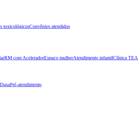
 toxicológicos
Convênios atendidos
lar
RM com Acelerador
Espaço mulher
Atendimento infantil
Clínica TEA
 Dasa
Pré-atendimento