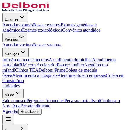
Exames
Agendar exames
Buscar exames
Exames genéticos e
genômicos
Exames toxicológicos
Convênios atendidos
Vacinas
Agendar vacinas
Buscar vacinas
Serviços
Infusão de medicamentos
Atendimento domiciliar
Atendimento
particular
RM com Acelerador
Espaço mulher
Atendimento
infantil
Clínica TEA
Delboni Prime
Coleta de medula
óssea
Atendimento a Hospitais
Atendimento em empresas
Coleta em
Consultório
Unidades
Ajuda
Fale conosco
Perguntas frequentes
Peça sua nota fiscal
Conheça o
Nav Dasa
Pré-atendimento
Agendar
Resultados