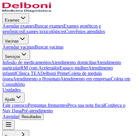
Exames
Agendar exames
Buscar exames
Exames genéticos e
genômicos
Exames toxicológicos
Convênios atendidos
Vacinas
Agendar vacinas
Buscar vacinas
Serviços
Infusão de medicamentos
Atendimento domiciliar
Atendimento
particular
RM com Acelerador
Espaço mulher
Atendimento
infantil
Clínica TEA
Delboni Prime
Coleta de medula
óssea
Atendimento a Hospitais
Atendimento em empresas
Coleta em
Consultório
Unidades
Ajuda
Fale conosco
Perguntas frequentes
Peça sua nota fiscal
Conheça o
Nav Dasa
Pré-atendimento
Agendar
Resultados