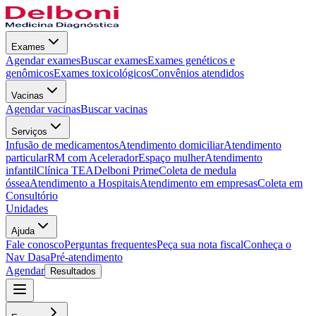
Exames
Agendar exames
Buscar exames
Exames genéticos e
genômicos
Exames toxicológicos
Convênios atendidos
Vacinas
Agendar vacinas
Buscar vacinas
Serviços
Infusão de medicamentos
Atendimento domiciliar
Atendimento
particular
RM com Acelerador
Espaço mulher
Atendimento
infantil
Clínica TEA
Delboni Prime
Coleta de medula
óssea
Atendimento a Hospitais
Atendimento em empresas
Coleta em
Consultório
Unidades
Ajuda
Fale conosco
Perguntas frequentes
Peça sua nota fiscal
Conheça o
Nav Dasa
Pré-atendimento
Agendar
Resultados