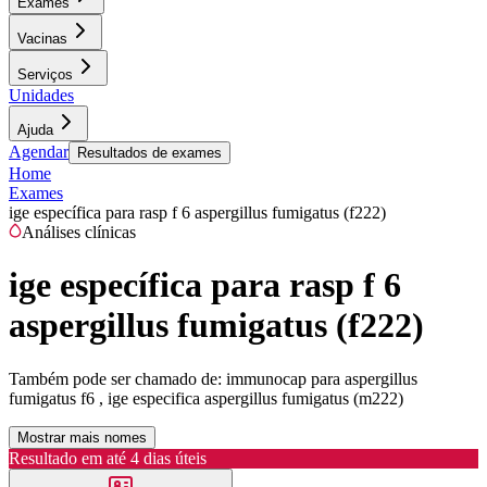
Exames
Vacinas
Serviços
Unidades
Ajuda
Agendar
Resultados de exames
Home
Exames
ige específica para rasp f 6 aspergillus fumigatus (f222)
Análises clínicas
ige específica para rasp f 6
aspergillus fumigatus (f222)
Também pode ser chamado de:
immunocap para aspergillus
fumigatus f6 , ige especifica aspergillus fumigatus (m222)
Mostrar mais nomes
Resultado em até
4 dias úteis