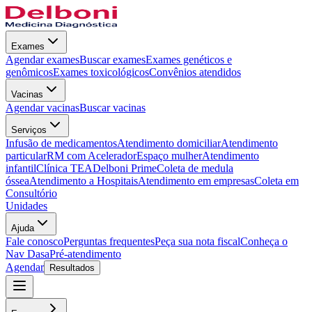
Exames
Agendar exames
Buscar exames
Exames genéticos e
genômicos
Exames toxicológicos
Convênios atendidos
Vacinas
Agendar vacinas
Buscar vacinas
Serviços
Infusão de medicamentos
Atendimento domiciliar
Atendimento
particular
RM com Acelerador
Espaço mulher
Atendimento
infantil
Clínica TEA
Delboni Prime
Coleta de medula
óssea
Atendimento a Hospitais
Atendimento em empresas
Coleta em
Consultório
Unidades
Ajuda
Fale conosco
Perguntas frequentes
Peça sua nota fiscal
Conheça o
Nav Dasa
Pré-atendimento
Agendar
Resultados