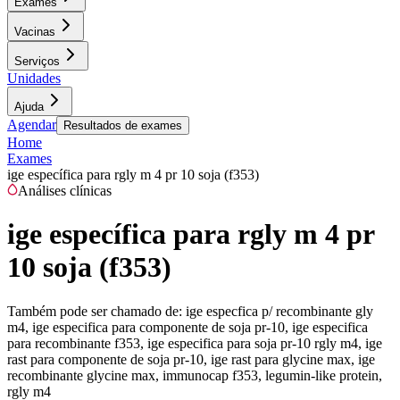
Exames
Vacinas
Serviços
Unidades
Ajuda
Agendar
Resultados de exames
Home
Exames
ige específica para rgly m 4 pr 10 soja (f353)
Análises clínicas
ige específica para rgly m 4 pr
10 soja (f353)
Também pode ser chamado de:
ige especfica p/ recombinante gly
m4, ige especifica para componente de soja pr-10, ige especifica
para recombinante f353, ige especifica para soja pr-10 rgly m4, ige
rast para componente de soja pr-10, ige rast para glycine max, ige
recombinante glycine max, immunocap f353, legumin-like protein,
rgly m4