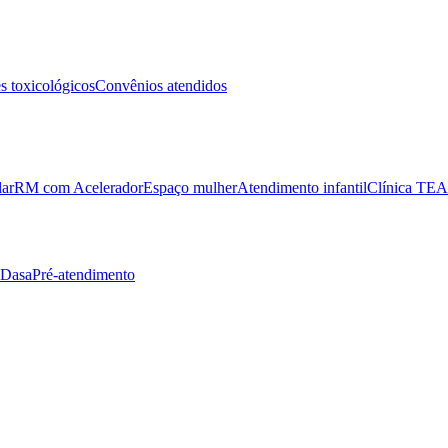
 toxicológicos
Convênios atendidos
lar
RM com Acelerador
Espaço mulher
Atendimento infantil
Clínica TEA
 Dasa
Pré-atendimento