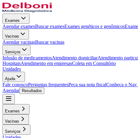
Exames
Agendar exames
Buscar exames
Exames genéticos e genômicos
Exames
Vacinas
Agendar vacinas
Buscar vacinas
Serviços
Infusão de medicamentos
Atendimento domiciliar
Atendimento particu
Hospitais
Atendimento em empresas
Coleta em Consultório
Unidades
Ajuda
Fale conosco
Perguntas frequentes
Peça sua nota fiscal
Conheça o Nav
Agendar
Resultados
Exames
Vacinas
Serviços
Unidades