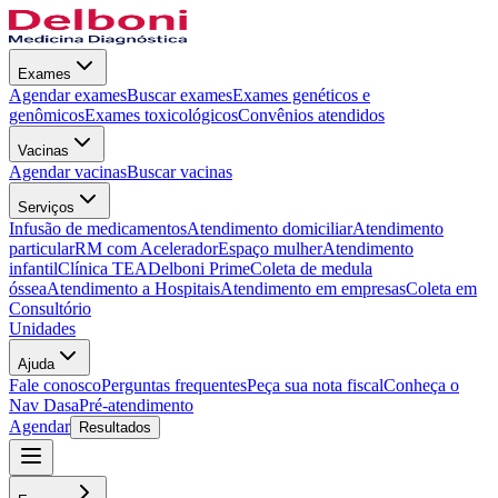
Exames
Agendar exames
Buscar exames
Exames genéticos e
genômicos
Exames toxicológicos
Convênios atendidos
Vacinas
Agendar vacinas
Buscar vacinas
Serviços
Infusão de medicamentos
Atendimento domiciliar
Atendimento
particular
RM com Acelerador
Espaço mulher
Atendimento
infantil
Clínica TEA
Delboni Prime
Coleta de medula
óssea
Atendimento a Hospitais
Atendimento em empresas
Coleta em
Consultório
Unidades
Ajuda
Fale conosco
Perguntas frequentes
Peça sua nota fiscal
Conheça o
Nav Dasa
Pré-atendimento
Agendar
Resultados