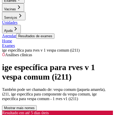
Exames
Vacinas
Serviços
Unidades
Ajuda
Agendar
Resultados de exames
Home
Exames
ige específica para rves v 1 vespa comum (i211)
Análises clínicas
ige específica para rves v 1
vespa comum (i211)
Também pode ser chamado de:
vespa comum (jaqueta amarela),
i211, ige especifica para componente da vespa comum, ige
especifica para vespa comum - 1 rves v1 (i211)
Mostrar mais nomes
Resultado em até
5 dias úteis