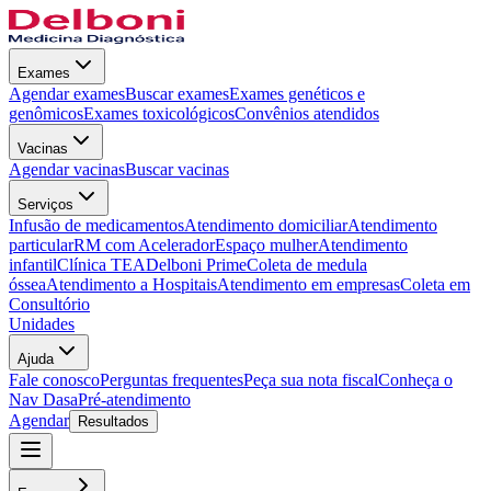
Exames
Agendar exames
Buscar exames
Exames genéticos e
genômicos
Exames toxicológicos
Convênios atendidos
Vacinas
Agendar vacinas
Buscar vacinas
Serviços
Infusão de medicamentos
Atendimento domiciliar
Atendimento
particular
RM com Acelerador
Espaço mulher
Atendimento
infantil
Clínica TEA
Delboni Prime
Coleta de medula
óssea
Atendimento a Hospitais
Atendimento em empresas
Coleta em
Consultório
Unidades
Ajuda
Fale conosco
Perguntas frequentes
Peça sua nota fiscal
Conheça o
Nav Dasa
Pré-atendimento
Agendar
Resultados