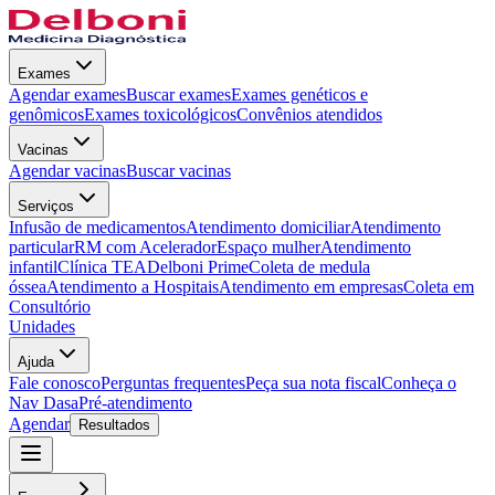
Exames
Agendar exames
Buscar exames
Exames genéticos e
genômicos
Exames toxicológicos
Convênios atendidos
Vacinas
Agendar vacinas
Buscar vacinas
Serviços
Infusão de medicamentos
Atendimento domiciliar
Atendimento
particular
RM com Acelerador
Espaço mulher
Atendimento
infantil
Clínica TEA
Delboni Prime
Coleta de medula
óssea
Atendimento a Hospitais
Atendimento em empresas
Coleta em
Consultório
Unidades
Ajuda
Fale conosco
Perguntas frequentes
Peça sua nota fiscal
Conheça o
Nav Dasa
Pré-atendimento
Agendar
Resultados