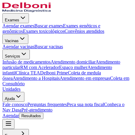
Exames
Agendar exames
Buscar exames
Exames genéticos e
genômicos
Exames toxicológicos
Convênios atendidos
Vacinas
Agendar vacinas
Buscar vacinas
Serviços
Infusão de medicamentos
Atendimento domiciliar
Atendimento
particular
RM com Acelerador
Espaço mulher
Atendimento
infantil
Clínica TEA
Delboni Prime
Coleta de medula
óssea
Atendimento a Hospitais
Atendimento em empresas
Coleta em
Consultório
Unidades
Ajuda
Fale conosco
Perguntas frequentes
Peça sua nota fiscal
Conheça o
Nav Dasa
Pré-atendimento
Agendar
Resultados