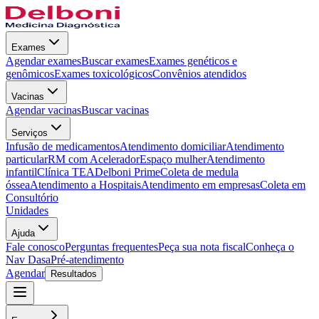
Exames
Agendar exames
Buscar exames
Exames genéticos e
genômicos
Exames toxicológicos
Convênios atendidos
Vacinas
Agendar vacinas
Buscar vacinas
Serviços
Infusão de medicamentos
Atendimento domiciliar
Atendimento
particular
RM com Acelerador
Espaço mulher
Atendimento
infantil
Clínica TEA
Delboni Prime
Coleta de medula
óssea
Atendimento a Hospitais
Atendimento em empresas
Coleta em
Consultório
Unidades
Ajuda
Fale conosco
Perguntas frequentes
Peça sua nota fiscal
Conheça o
Nav Dasa
Pré-atendimento
Agendar
Resultados