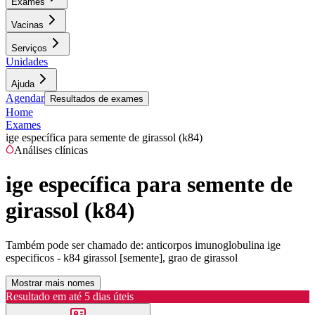
Exames
Vacinas
Serviços
Unidades
Ajuda
Agendar
Resultados de exames
Home
Exames
ige específica para semente de girassol (k84)
Análises clínicas
ige específica para semente de
girassol (k84)
Também pode ser chamado de:
anticorpos imunoglobulina ige
especificos - k84 girassol [semente], grao de girassol
Mostrar mais nomes
Resultado em até
5 dias úteis