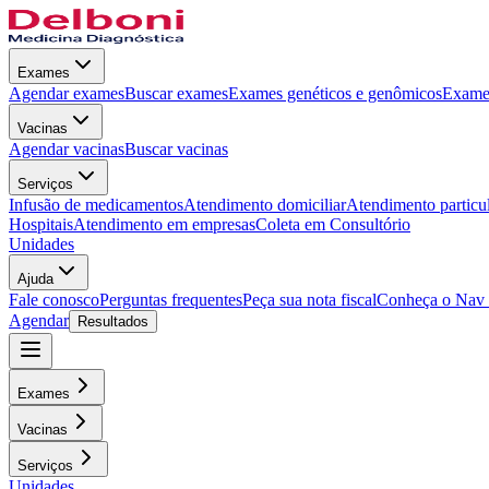
Exames
Agendar exames
Buscar exames
Exames genéticos e genômicos
Exames
Vacinas
Agendar vacinas
Buscar vacinas
Serviços
Infusão de medicamentos
Atendimento domiciliar
Atendimento particu
Hospitais
Atendimento em empresas
Coleta em Consultório
Unidades
Ajuda
Fale conosco
Perguntas frequentes
Peça sua nota fiscal
Conheça o Nav
Agendar
Resultados
Exames
Vacinas
Serviços
Unidades