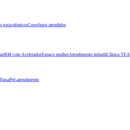
 toxicológicos
Convênios atendidos
lar
RM com Acelerador
Espaço mulher
Atendimento infantil
Clínica TEA
 Dasa
Pré-atendimento