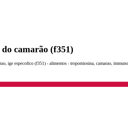
a do camarão (f351)
rao, ige especofico (f351) - alimentos - tropomiosina, camarao, immun