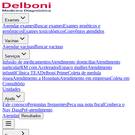
Exames
Agendar exames
Buscar exames
Exames genéticos e
genômicos
Exames toxicológicos
Convênios atendidos
Vacinas
Agendar vacinas
Buscar vacinas
Serviços
Infusão de medicamentos
Atendimento domiciliar
Atendimento
particular
RM com Acelerador
Espaço mulher
Atendimento
infantil
Clínica TEA
Delboni Prime
Coleta de medula
óssea
Atendimento a Hospitais
Atendimento em empresas
Coleta em
Consultório
Unidades
Ajuda
Fale conosco
Perguntas frequentes
Peça sua nota fiscal
Conheça o
Nav Dasa
Pré-atendimento
Agendar
Resultados