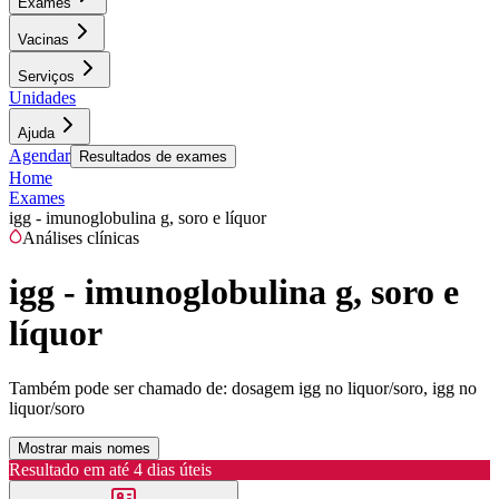
Exames
Vacinas
Serviços
Unidades
Ajuda
Agendar
Resultados de exames
Home
Exames
igg - imunoglobulina g, soro e líquor
Análises clínicas
igg - imunoglobulina g, soro e
líquor
Também pode ser chamado de:
dosagem igg no liquor/soro, igg no
liquor/soro
Mostrar mais nomes
Resultado em até
4 dias úteis