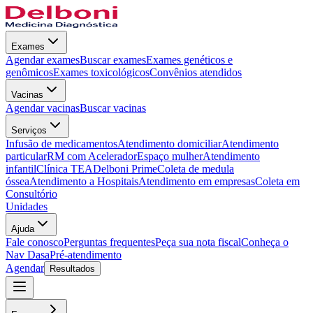
Exames
Agendar exames
Buscar exames
Exames genéticos e
genômicos
Exames toxicológicos
Convênios atendidos
Vacinas
Agendar vacinas
Buscar vacinas
Serviços
Infusão de medicamentos
Atendimento domiciliar
Atendimento
particular
RM com Acelerador
Espaço mulher
Atendimento
infantil
Clínica TEA
Delboni Prime
Coleta de medula
óssea
Atendimento a Hospitais
Atendimento em empresas
Coleta em
Consultório
Unidades
Ajuda
Fale conosco
Perguntas frequentes
Peça sua nota fiscal
Conheça o
Nav Dasa
Pré-atendimento
Agendar
Resultados