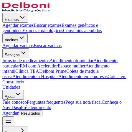
Exames
Agendar exames
Buscar exames
Exames genéticos e
genômicos
Exames toxicológicos
Convênios atendidos
Vacinas
Agendar vacinas
Buscar vacinas
Serviços
Infusão de medicamentos
Atendimento domiciliar
Atendimento
particular
RM com Acelerador
Espaço mulher
Atendimento
infantil
Clínica TEA
Delboni Prime
Coleta de medula
óssea
Atendimento a Hospitais
Atendimento em empresas
Coleta em
Consultório
Unidades
Ajuda
Fale conosco
Perguntas frequentes
Peça sua nota fiscal
Conheça o
Nav Dasa
Pré-atendimento
Agendar
Resultados