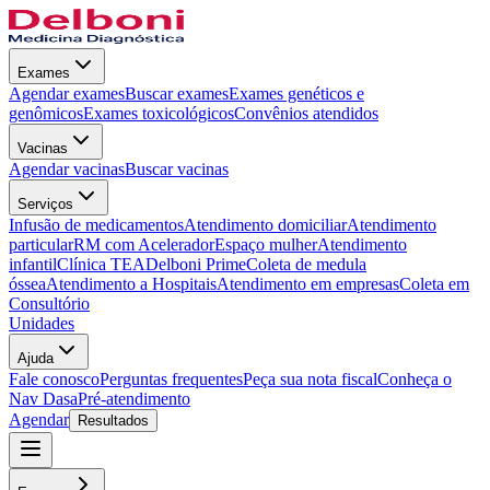
Exames
Agendar exames
Buscar exames
Exames genéticos e
genômicos
Exames toxicológicos
Convênios atendidos
Vacinas
Agendar vacinas
Buscar vacinas
Serviços
Infusão de medicamentos
Atendimento domiciliar
Atendimento
particular
RM com Acelerador
Espaço mulher
Atendimento
infantil
Clínica TEA
Delboni Prime
Coleta de medula
óssea
Atendimento a Hospitais
Atendimento em empresas
Coleta em
Consultório
Unidades
Ajuda
Fale conosco
Perguntas frequentes
Peça sua nota fiscal
Conheça o
Nav Dasa
Pré-atendimento
Agendar
Resultados