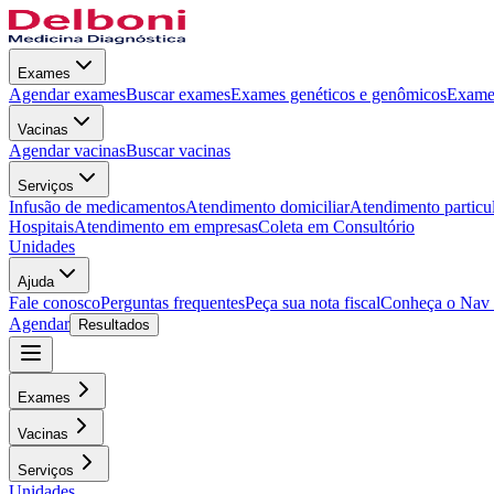
Exames
Agendar exames
Buscar exames
Exames genéticos e genômicos
Exames
Vacinas
Agendar vacinas
Buscar vacinas
Serviços
Infusão de medicamentos
Atendimento domiciliar
Atendimento particu
Hospitais
Atendimento em empresas
Coleta em Consultório
Unidades
Ajuda
Fale conosco
Perguntas frequentes
Peça sua nota fiscal
Conheça o Nav
Agendar
Resultados
Exames
Vacinas
Serviços
Unidades