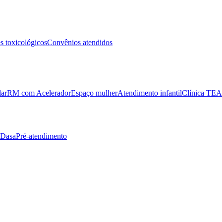
 toxicológicos
Convênios atendidos
lar
RM com Acelerador
Espaço mulher
Atendimento infantil
Clínica TEA
 Dasa
Pré-atendimento