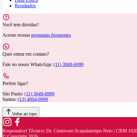
Dasa Educa
Resultados
Você tem dúvidas?
Acesse nossas
perguntas frequentes
Quer entrar em contato?
Fale no nosso WhatsApp:
(11) 3049-6999
Prefere ligar?
São Paulo:
(11) 3049-6999
Santos:
(13) 4004-6999
Voltar ao topo
Responsável Técnico:
Dr. Cristovam Scapulatempo Neto | CRM 102
© Copyright
2026