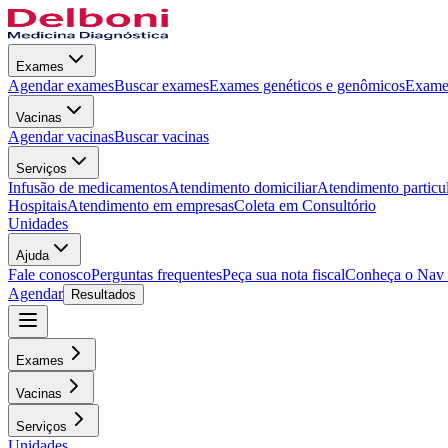
Exames
Agendar exames
Buscar exames
Exames genéticos e genômicos
Exames
Vacinas
Agendar vacinas
Buscar vacinas
Serviços
Infusão de medicamentos
Atendimento domiciliar
Atendimento particu
Hospitais
Atendimento em empresas
Coleta em Consultório
Unidades
Ajuda
Fale conosco
Perguntas frequentes
Peça sua nota fiscal
Conheça o Nav
Agendar
Resultados
Exames
Vacinas
Serviços
Unidades