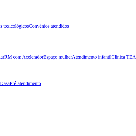
 toxicológicos
Convênios atendidos
lar
RM com Acelerador
Espaço mulher
Atendimento infantil
Clínica TEA
 Dasa
Pré-atendimento