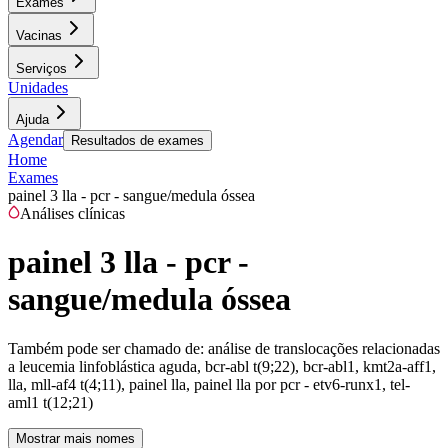
Exames
Vacinas
Serviços
Unidades
Ajuda
Agendar
Resultados de exames
Home
Exames
painel 3 lla - pcr - sangue/medula óssea
Análises clínicas
painel 3 lla - pcr -
sangue/medula óssea
Também pode ser chamado de:
análise de translocações relacionadas
a leucemia linfoblástica aguda, bcr-abl t(9;22), bcr-abl1, kmt2a-aff1,
lla, mll-af4 t(4;11), painel lla, painel lla por pcr - etv6-runx1, tel-
aml1 t(12;21)
Mostrar mais nomes