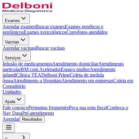
Exames
Agendar exames
Buscar exames
Exames genéticos e
genômicos
Exames toxicológicos
Convênios atendidos
Vacinas
Agendar vacinas
Buscar vacinas
Serviços
Infusão de medicamentos
Atendimento domiciliar
Atendimento
particular
RM com Acelerador
Espaço mulher
Atendimento
infantil
Clínica TEA
Delboni Prime
Coleta de medula
óssea
Atendimento a Hospitais
Atendimento em empresas
Coleta em
Consultório
Unidades
Ajuda
Fale conosco
Perguntas frequentes
Peça sua nota fiscal
Conheça o
Nav Dasa
Pré-atendimento
Agendar
Resultados