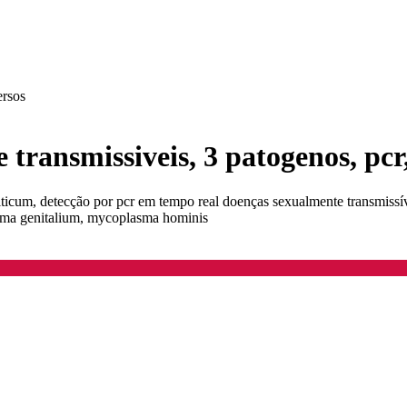
ersos
transmissiveis, 3 patogenos, pcr
ticum, detecção por pcr em tempo real doenças sexualmente transmissív
sma genitalium, mycoplasma hominis