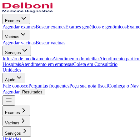
Exames
Agendar exames
Buscar exames
Exames genéticos e genômicos
Exames
Vacinas
Agendar vacinas
Buscar vacinas
Serviços
Infusão de medicamentos
Atendimento domiciliar
Atendimento particu
Hospitais
Atendimento em empresas
Coleta em Consultório
Unidades
Ajuda
Fale conosco
Perguntas frequentes
Peça sua nota fiscal
Conheça o Nav
Agendar
Resultados
Exames
Vacinas
Serviços
Unidades