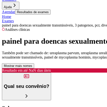
Ajuda
Agendar
Resultados de exames
Home
Exames
painel para doencas sexualmente transmissiveis, 3 patogenos, pcr, div
Análises clínicas
painel para doencas sexualmente 
Também pode ser chamado de:
ureaplasma parvum, ureaplasma ureali
sexualmente transmissíveis, painel de mycoplasma hominis, mycopla
Mostrar mais nomes
Resultado em até
NaN dias úteis
Qual seu convênio?