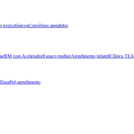
 toxicológicos
Convênios atendidos
lar
RM com Acelerador
Espaço mulher
Atendimento infantil
Clínica TEA
 Dasa
Pré-atendimento