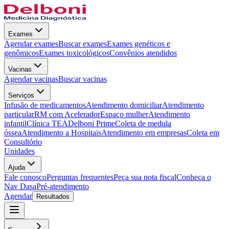
Exames
Agendar exames
Buscar exames
Exames genéticos e
genômicos
Exames toxicológicos
Convênios atendidos
Vacinas
Agendar vacinas
Buscar vacinas
Serviços
Infusão de medicamentos
Atendimento domiciliar
Atendimento
particular
RM com Acelerador
Espaço mulher
Atendimento
infantil
Clínica TEA
Delboni Prime
Coleta de medula
óssea
Atendimento a Hospitais
Atendimento em empresas
Coleta em
Consultório
Unidades
Ajuda
Fale conosco
Perguntas frequentes
Peça sua nota fiscal
Conheça o
Nav Dasa
Pré-atendimento
Agendar
Resultados