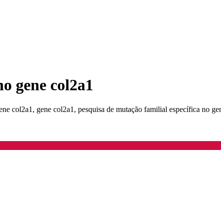
no gene col2a1
e col2a1, gene col2a1, pesquisa de mutação familial específica no ge