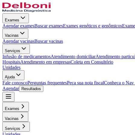
Exames
Agendar exames
Buscar exames
Exames genéticos e genômicos
Exames
Vacinas
Agendar vacinas
Buscar vacinas
Serviços
Infusão de medicamentos
Atendimento domiciliar
Atendimento particu
Hospitais
Atendimento em empresas
Coleta em Consultório
Unidades
Ajuda
Fale conosco
Perguntas frequentes
Peça sua nota fiscal
Conheça o Nav
Agendar
Resultados
Exames
Vacinas
Serviços
Unidades