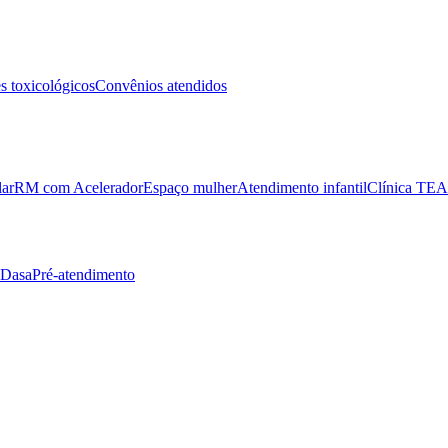
 toxicológicos
Convênios atendidos
lar
RM com Acelerador
Espaço mulher
Atendimento infantil
Clínica TEA
 Dasa
Pré-atendimento