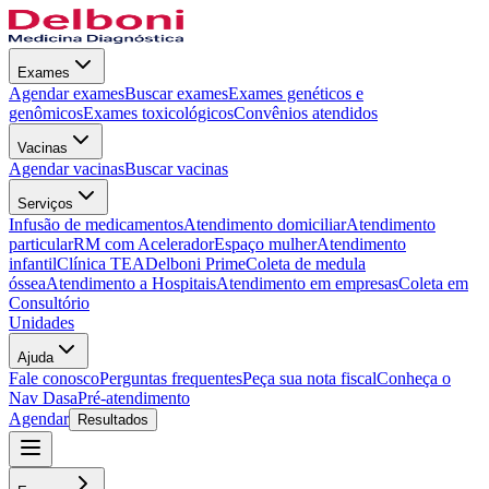
Exames
Agendar exames
Buscar exames
Exames genéticos e
genômicos
Exames toxicológicos
Convênios atendidos
Vacinas
Agendar vacinas
Buscar vacinas
Serviços
Infusão de medicamentos
Atendimento domiciliar
Atendimento
particular
RM com Acelerador
Espaço mulher
Atendimento
infantil
Clínica TEA
Delboni Prime
Coleta de medula
óssea
Atendimento a Hospitais
Atendimento em empresas
Coleta em
Consultório
Unidades
Ajuda
Fale conosco
Perguntas frequentes
Peça sua nota fiscal
Conheça o
Nav Dasa
Pré-atendimento
Agendar
Resultados