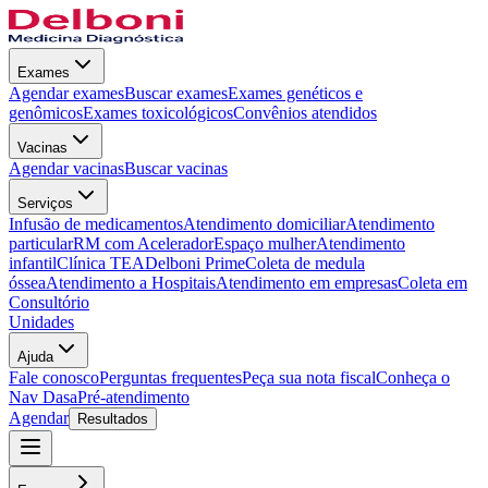
Exames
Agendar exames
Buscar exames
Exames genéticos e
genômicos
Exames toxicológicos
Convênios atendidos
Vacinas
Agendar vacinas
Buscar vacinas
Serviços
Infusão de medicamentos
Atendimento domiciliar
Atendimento
particular
RM com Acelerador
Espaço mulher
Atendimento
infantil
Clínica TEA
Delboni Prime
Coleta de medula
óssea
Atendimento a Hospitais
Atendimento em empresas
Coleta em
Consultório
Unidades
Ajuda
Fale conosco
Perguntas frequentes
Peça sua nota fiscal
Conheça o
Nav Dasa
Pré-atendimento
Agendar
Resultados