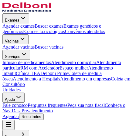
Exames
Agendar exames
Buscar exames
Exames genéticos e
genômicos
Exames toxicológicos
Convênios atendidos
Vacinas
Agendar vacinas
Buscar vacinas
Serviços
Infusão de medicamentos
Atendimento domiciliar
Atendimento
particular
RM com Acelerador
Espaço mulher
Atendimento
infantil
Clínica TEA
Delboni Prime
Coleta de medula
óssea
Atendimento a Hospitais
Atendimento em empresas
Coleta em
Consultório
Unidades
Ajuda
Fale conosco
Perguntas frequentes
Peça sua nota fiscal
Conheça o
Nav Dasa
Pré-atendimento
Agendar
Resultados