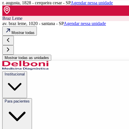
r. augusta, 1828 - cerqueira cesar - SP
Agendar nessa unidade
Braz Leme
av. braz leme, 1020 - santana - SP
Agendar nessa unidade
Mostrar todas
Mostrar todas as unidades
Institucional
Para pacientes