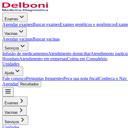
Exames
Agendar exames
Buscar exames
Exames genéticos e genômicos
Exames
Vacinas
Agendar vacinas
Buscar vacinas
Serviços
Infusão de medicamentos
Atendimento domiciliar
Atendimento particu
Hospitais
Atendimento em empresas
Coleta em Consultório
Unidades
Ajuda
Fale conosco
Perguntas frequentes
Peça sua nota fiscal
Conheça o Nav
Agendar
Resultados
Exames
Vacinas
Serviços
Unidades