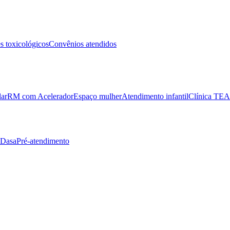
 toxicológicos
Convênios atendidos
lar
RM com Acelerador
Espaço mulher
Atendimento infantil
Clínica TEA
 Dasa
Pré-atendimento