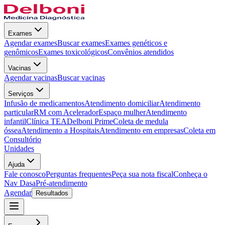
Exames
Agendar exames
Buscar exames
Exames genéticos e
genômicos
Exames toxicológicos
Convênios atendidos
Vacinas
Agendar vacinas
Buscar vacinas
Serviços
Infusão de medicamentos
Atendimento domiciliar
Atendimento
particular
RM com Acelerador
Espaço mulher
Atendimento
infantil
Clínica TEA
Delboni Prime
Coleta de medula
óssea
Atendimento a Hospitais
Atendimento em empresas
Coleta em
Consultório
Unidades
Ajuda
Fale conosco
Perguntas frequentes
Peça sua nota fiscal
Conheça o
Nav Dasa
Pré-atendimento
Agendar
Resultados