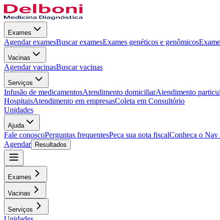
Exames
Agendar exames
Buscar exames
Exames genéticos e genômicos
Exames
Vacinas
Agendar vacinas
Buscar vacinas
Serviços
Infusão de medicamentos
Atendimento domiciliar
Atendimento particu
Hospitais
Atendimento em empresas
Coleta em Consultório
Unidades
Ajuda
Fale conosco
Perguntas frequentes
Peça sua nota fiscal
Conheça o Nav
Agendar
Resultados
Exames
Vacinas
Serviços
Unidades