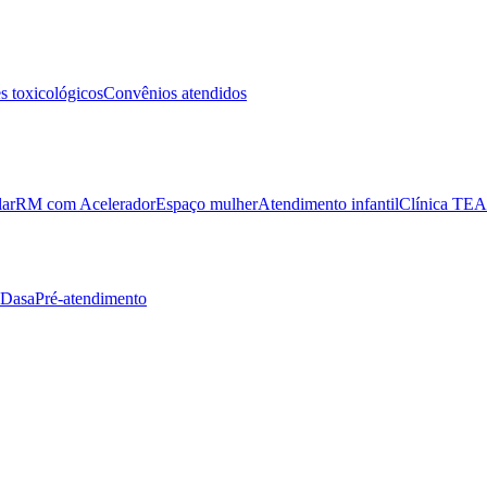
 toxicológicos
Convênios atendidos
lar
RM com Acelerador
Espaço mulher
Atendimento infantil
Clínica TEA
 Dasa
Pré-atendimento