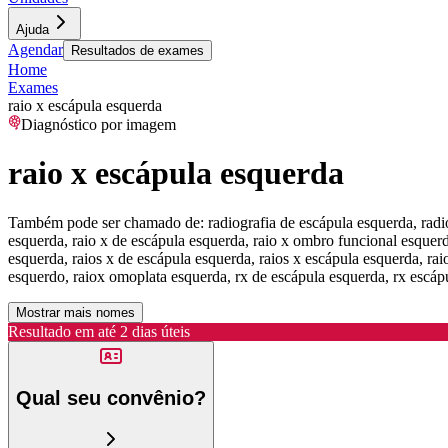
Ajuda
Agendar
Resultados de exames
Home
Exames
raio x escápula esquerda
Diagnóstico por imagem
raio x escápula esquerda
Também pode ser chamado de:
radiografia de escápula esquerda, rad
esquerda, raio x de escápula esquerda, raio x ombro funcional esquer
esquerda, raios x de escápula esquerda, raios x escápula esquerda, ra
esquerdo, raiox omoplata esquerda, rx de escápula esquerda, rx escá
Mostrar mais nomes
Resultado em até
2 dias úteis
Qual seu convênio?