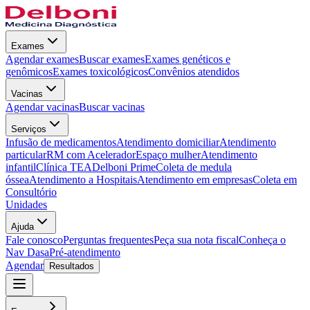
Exames
Agendar exames
Buscar exames
Exames genéticos e
genômicos
Exames toxicológicos
Convênios atendidos
Vacinas
Agendar vacinas
Buscar vacinas
Serviços
Infusão de medicamentos
Atendimento domiciliar
Atendimento
particular
RM com Acelerador
Espaço mulher
Atendimento
infantil
Clínica TEA
Delboni Prime
Coleta de medula
óssea
Atendimento a Hospitais
Atendimento em empresas
Coleta em
Consultório
Unidades
Ajuda
Fale conosco
Perguntas frequentes
Peça sua nota fiscal
Conheça o
Nav Dasa
Pré-atendimento
Agendar
Resultados