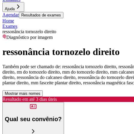
Ajuda
Agendar
Resultados de exames
Home
Exames
ressonância tornozelo direito
Diagnóstico por imagem
ressonância tornozelo direito
Também pode ser chamado de:
ressonância tornozelo direito, ressonâ
direito, rm do tornozelo direito, rnm do tornozelo direito, rnm calcaneo
direito, ressonância do calcaneo direito, ressonância do tornozelo dire
plantar direito, rnm fasceite plantar direito, ressonância magnética fasce
Mostrar mais nomes
Resultado em até
3 dias úteis
Qual seu convênio?