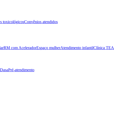
 toxicológicos
Convênios atendidos
lar
RM com Acelerador
Espaço mulher
Atendimento infantil
Clínica TEA
 Dasa
Pré-atendimento