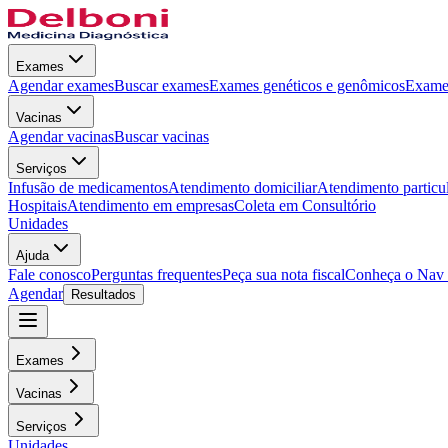
Exames
Agendar exames
Buscar exames
Exames genéticos e genômicos
Exames
Vacinas
Agendar vacinas
Buscar vacinas
Serviços
Infusão de medicamentos
Atendimento domiciliar
Atendimento particu
Hospitais
Atendimento em empresas
Coleta em Consultório
Unidades
Ajuda
Fale conosco
Perguntas frequentes
Peça sua nota fiscal
Conheça o Nav
Agendar
Resultados
Exames
Vacinas
Serviços
Unidades