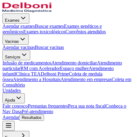
Exames
Agendar exames
Buscar exames
Exames genéticos e
genômicos
Exames toxicológicos
Convênios atendidos
Vacinas
Agendar vacinas
Buscar vacinas
Serviços
Infusão de medicamentos
Atendimento domiciliar
Atendimento
particular
RM com Acelerador
Espaço mulher
Atendimento
infantil
Clínica TEA
Delboni Prime
Coleta de medula
óssea
Atendimento a Hospitais
Atendimento em empresas
Coleta em
Consultório
Unidades
Ajuda
Fale conosco
Perguntas frequentes
Peça sua nota fiscal
Conheça o
Nav Dasa
Pré-atendimento
Agendar
Resultados