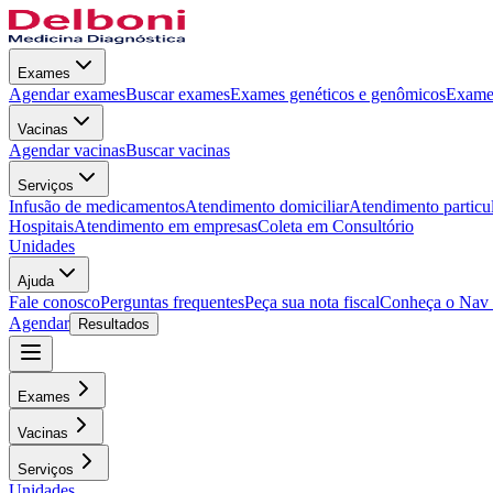
Exames
Agendar exames
Buscar exames
Exames genéticos e genômicos
Exames
Vacinas
Agendar vacinas
Buscar vacinas
Serviços
Infusão de medicamentos
Atendimento domiciliar
Atendimento particu
Hospitais
Atendimento em empresas
Coleta em Consultório
Unidades
Ajuda
Fale conosco
Perguntas frequentes
Peça sua nota fiscal
Conheça o Nav
Agendar
Resultados
Exames
Vacinas
Serviços
Unidades