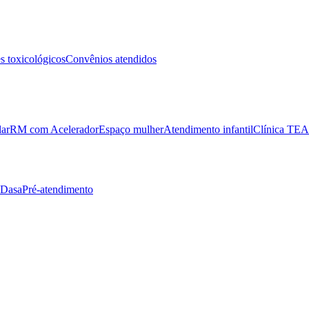
 toxicológicos
Convênios atendidos
lar
RM com Acelerador
Espaço mulher
Atendimento infantil
Clínica TEA
 Dasa
Pré-atendimento