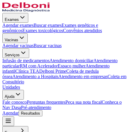
Exames
Agendar exames
Buscar exames
Exames genéticos e
genômicos
Exames toxicológicos
Convênios atendidos
Vacinas
Agendar vacinas
Buscar vacinas
Serviços
Infusão de medicamentos
Atendimento domiciliar
Atendimento
particular
RM com Acelerador
Espaço mulher
Atendimento
infantil
Clínica TEA
Delboni Prime
Coleta de medula
óssea
Atendimento a Hospitais
Atendimento em empresas
Coleta em
Consultório
Unidades
Ajuda
Fale conosco
Perguntas frequentes
Peça sua nota fiscal
Conheça o
Nav Dasa
Pré-atendimento
Agendar
Resultados