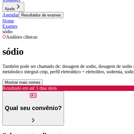
Ajuda
Agendar
Resultados de exames
Home
Exames
sódio
Análises clínicas
sódio
Também pode ser chamado de:
dosagem de sodio, dosagem de sodio no 
metabolico integral cmp, perfil eletrolitico = eletrolitos, sodemia, sodi
Mostrar mais nomes
Resultado em até
3 dias úteis
Qual seu convênio?