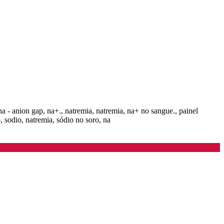
na - anion gap, na+., natremia, natremia, na+ no sangue., painel
o, sodio, natremia, sódio no soro, na