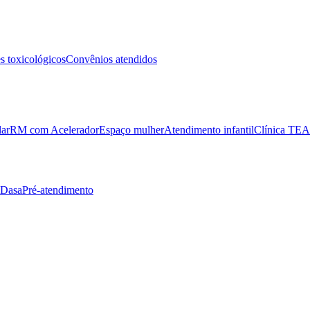
 toxicológicos
Convênios atendidos
lar
RM com Acelerador
Espaço mulher
Atendimento infantil
Clínica TEA
 Dasa
Pré-atendimento