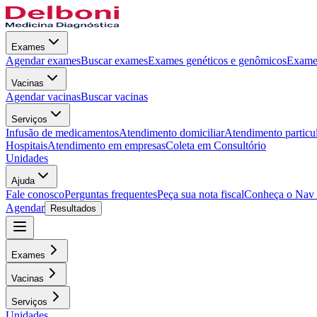
Exames
Agendar exames
Buscar exames
Exames genéticos e genômicos
Exames
Vacinas
Agendar vacinas
Buscar vacinas
Serviços
Infusão de medicamentos
Atendimento domiciliar
Atendimento particu
Hospitais
Atendimento em empresas
Coleta em Consultório
Unidades
Ajuda
Fale conosco
Perguntas frequentes
Peça sua nota fiscal
Conheça o Nav
Agendar
Resultados
Exames
Vacinas
Serviços
Unidades