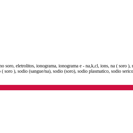
soro, eletrolitos, ionograma, ionograma e - na,k,cl, ions, na ( soro ), 
o ( soro ), sodio (sangue/na), sodio (soro), sodio plasmatico, sodio seric