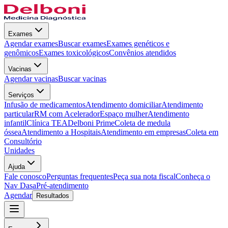
Exames
Agendar exames
Buscar exames
Exames genéticos e
genômicos
Exames toxicológicos
Convênios atendidos
Vacinas
Agendar vacinas
Buscar vacinas
Serviços
Infusão de medicamentos
Atendimento domiciliar
Atendimento
particular
RM com Acelerador
Espaço mulher
Atendimento
infantil
Clínica TEA
Delboni Prime
Coleta de medula
óssea
Atendimento a Hospitais
Atendimento em empresas
Coleta em
Consultório
Unidades
Ajuda
Fale conosco
Perguntas frequentes
Peça sua nota fiscal
Conheça o
Nav Dasa
Pré-atendimento
Agendar
Resultados