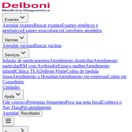
Exames
Agendar exames
Buscar exames
Exames genéticos e
genômicos
Exames toxicológicos
Convênios atendidos
Vacinas
Agendar vacinas
Buscar vacinas
Serviços
Infusão de medicamentos
Atendimento domiciliar
Atendimento
particular
RM com Acelerador
Espaço mulher
Atendimento
infantil
Clínica TEA
Delboni Prime
Coleta de medula
óssea
Atendimento a Hospitais
Atendimento em empresas
Coleta em
Consultório
Unidades
Ajuda
Fale conosco
Perguntas frequentes
Peça sua nota fiscal
Conheça o
Nav Dasa
Pré-atendimento
Agendar
Resultados