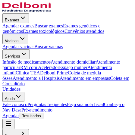
Exames
Agendar exames
Buscar exames
Exames genéticos e
genômicos
Exames toxicológicos
Convênios atendidos
Vacinas
Agendar vacinas
Buscar vacinas
Serviços
Infusão de medicamentos
Atendimento domiciliar
Atendimento
particular
RM com Acelerador
Espaço mulher
Atendimento
infantil
Clínica TEA
Delboni Prime
Coleta de medula
óssea
Atendimento a Hospitais
Atendimento em empresas
Coleta em
Consultório
Unidades
Ajuda
Fale conosco
Perguntas frequentes
Peça sua nota fiscal
Conheça o
Nav Dasa
Pré-atendimento
Agendar
Resultados