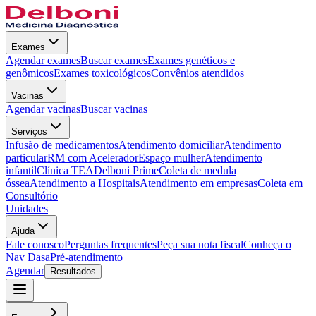
Exames
Agendar exames
Buscar exames
Exames genéticos e
genômicos
Exames toxicológicos
Convênios atendidos
Vacinas
Agendar vacinas
Buscar vacinas
Serviços
Infusão de medicamentos
Atendimento domiciliar
Atendimento
particular
RM com Acelerador
Espaço mulher
Atendimento
infantil
Clínica TEA
Delboni Prime
Coleta de medula
óssea
Atendimento a Hospitais
Atendimento em empresas
Coleta em
Consultório
Unidades
Ajuda
Fale conosco
Perguntas frequentes
Peça sua nota fiscal
Conheça o
Nav Dasa
Pré-atendimento
Agendar
Resultados