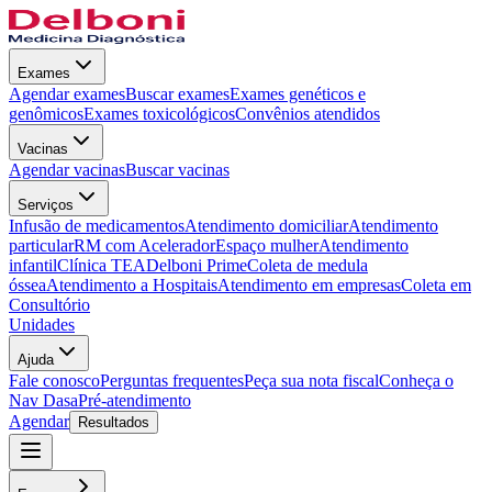
Exames
Agendar exames
Buscar exames
Exames genéticos e
genômicos
Exames toxicológicos
Convênios atendidos
Vacinas
Agendar vacinas
Buscar vacinas
Serviços
Infusão de medicamentos
Atendimento domiciliar
Atendimento
particular
RM com Acelerador
Espaço mulher
Atendimento
infantil
Clínica TEA
Delboni Prime
Coleta de medula
óssea
Atendimento a Hospitais
Atendimento em empresas
Coleta em
Consultório
Unidades
Ajuda
Fale conosco
Perguntas frequentes
Peça sua nota fiscal
Conheça o
Nav Dasa
Pré-atendimento
Agendar
Resultados