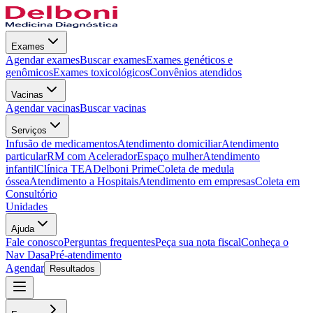
Exames
Agendar exames
Buscar exames
Exames genéticos e
genômicos
Exames toxicológicos
Convênios atendidos
Vacinas
Agendar vacinas
Buscar vacinas
Serviços
Infusão de medicamentos
Atendimento domiciliar
Atendimento
particular
RM com Acelerador
Espaço mulher
Atendimento
infantil
Clínica TEA
Delboni Prime
Coleta de medula
óssea
Atendimento a Hospitais
Atendimento em empresas
Coleta em
Consultório
Unidades
Ajuda
Fale conosco
Perguntas frequentes
Peça sua nota fiscal
Conheça o
Nav Dasa
Pré-atendimento
Agendar
Resultados